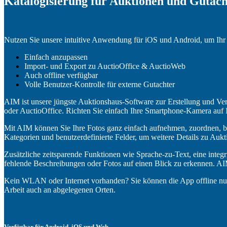
Katalogisierung für Auktionen und Gutach
Nutzen Sie unsere intuitive Anwendung für iOS und Android, um Ihr 
Einfach anzupassen
Import- und Export zu AuctioOffice & AuctioWeb
Auch offline verfügbar
Volle Benutzer-Kontrolle für externe Gutachter
AIM ist unsere jüngste Auktionshaus-Software zur Erstellung und Ve
oder AuctioOffice. Richten Sie einfach Ihre Smartphone-Kamera auf 
Mit AIM können Sie Ihre Fotos ganz einfach aufnehmen, zuordnen, bea
Kategorien und benutzerdefinierte Felder, um weitere Details zu Auk
Zusätzliche zeitsparende Funktionen wie Sprache-zu-Text, eine integr
fehlende Beschreibungen oder Fotos auf einen Blick zu erkennen. AI
Kein WLAN oder Internet vorhanden? Sie können die App offline nut
Arbeit auch an abgelegenen Orten.
Verfügbar für Android, iOS und Web