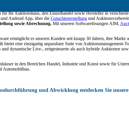
en für Ihr Auktionshaus, den Einzelhandel sowie Hersteller in versch
 und Android App, über die
Gutachtenerstellung
und Auktionsvorbereit
tellung sowie Abrechnung.
Mit unseren Softwarelösungen AIM,
Auct
ware ermöglicht es unseren Kunden seit knapp 30 Jahren, ihre Marke au
h bietet eine einzigartig anpassbare Suite von Auktionsmanagement-Too
en und dynamische Live-, zeitgesteuerte als auch hybride Auktionen s
nshäuser in den Bereichen Handel, Industrie und Kunst sowie für Unte
nd Automobilbau.
onsdurchführung und Abwicklung entdecken Sie unsere