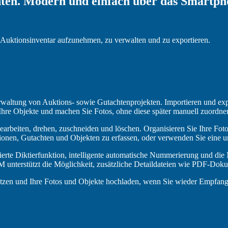
ten. Modern und einfach über das Smartpho
Auktionsinventar aufzunehmen, zu verwalten und zu exportieren.
rwaltung von Auktions- sowie Gutachtenprojekten. Importieren und exp
Ihre Objekte und machen Sie Fotos, ohne diese später manuell zuordne
rbeiten, drehen, zuschneiden und löschen. Organisieren Sie Ihre Fotos
tionen, Gutachten und Objekten zu erfassen, oder verwenden Sie eine un
ierte Diktierfunktion, intelligente automatische Nummerierung und die 
M unterstützt die Möglichkeit, zusätzliche Detaildateien wie PDF-Dok
zen und Ihre Fotos und Objekte hochladen, wenn Sie wieder Empfang h