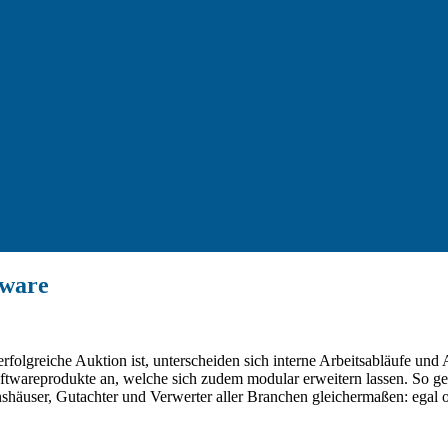
tware
lgreiche Auktion ist, unterscheiden sich interne Arbeitsabläufe und 
wareprodukte an, welche sich zudem modular erweitern lassen. So gewäh
nshäuser, Gutachter und Verwerter aller Branchen gleichermaßen: egal o