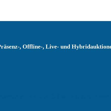
räsenz-, Offline-, Live- und Hybridauktion
idpath
Auktionshaus-Software für
Auktionsh